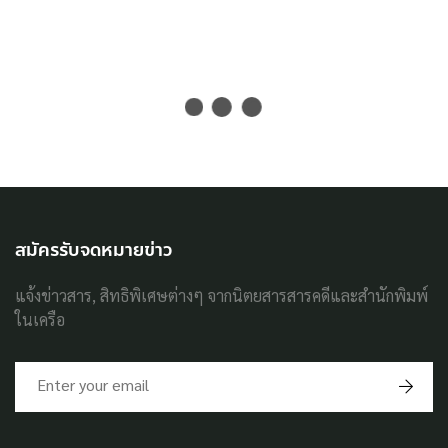
สมัครรับจดหมายข่าว
แจ้งข่าวสาร, สิทธิพิเศษต่างๆ จากนิตยสารสารคดีและสำนักพิมพ์
ในเครือ