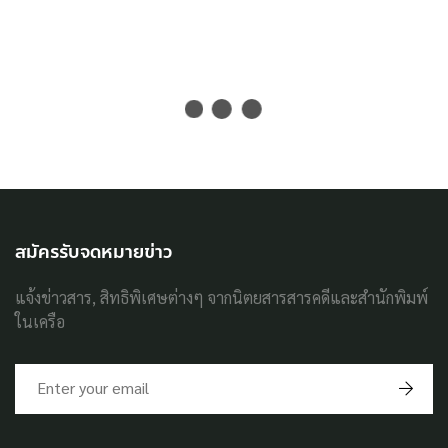
สมัครรับจดหมายข่าว
แจ้งข่าวสาร, สิทธิพิเศษต่างๆ จากนิตยสารสารคดีและสำนักพิมพ์
ในเครือ