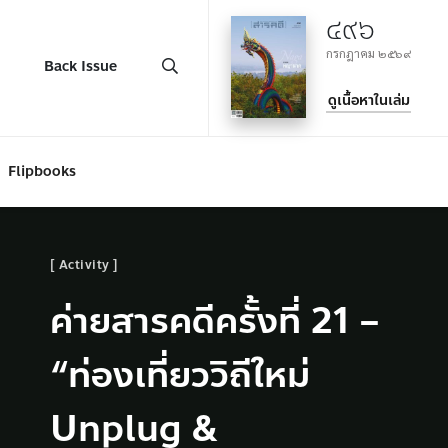
๔๙๖
กรกฎาคม ๒๕๖๙
Back Issue
ดูเนื้อหาในเล่ม
Flipbooks
Culture
คอลัมน์
Activity
Planet
Culture
Photo Essay
Culture
คอลัมน์
Planet
สมิง – จาก
น้อมสำนึกในพระ
ค่ายสารคดีครั้งที่ 21 –
แถลงการณ์ กสม.
“แลนด์บริดจ์” หนึ่งล้าน
บ้านหนองแฟบลม
สมิง – จาก
น้อมสำนึกในพระ
บรรณาธิการ ฉบับที่
กรุณาธิคุณตราบนิรัน
“ท่องเที่ยววิถีใหม่
เร่งรัด-ผลักดัน Anti-
ล้านบาท ความหวังหรือ
หายใจสุดท้ายภายใต้เงา
บรรณาธิการ ฉบับที่
กรุณาธิคุณตราบนิรัน
๔๙๓
ดร์
Unplug &
SLAPP
ความหวาดหวั่น ?
อุตสาหกรรมมาบตาพุด
๔๙๓
ดร์