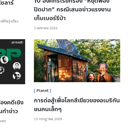
10 องค์กรเรียกร้อง “หยุดฟ้อง
ซลาร์
ปิดปาก” กรณีเสนอข่าวแรงงาน
เก็บเบอร์รีป่า
งศ์กิจรุ่งเรือง
2 เมษายน 2026
Planet
การต่อสู้เพื่อโลกสีเขียวของอเมริกัน
องคดีเชิง
ชนคนเล็กๆ
นทำข่าว
19 กรกฎาคม 2009
มงคล